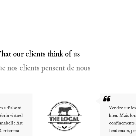
hat our clients think of us
e nos clients pensent de nous
Vendre sur les marchés, je sais faire et je le fais
bien. Mais lorsque que les annonces de
confinements sont tombées et que du jour au
lendemain, je ne pouvais plus écouler ma