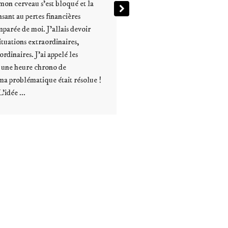
même, avec des valeurs qui sont les vot
façon holistique, les réseaux sociaux, u
Anne – Yoga with
une présence au monde, cela ne relèvai
Anne
mes compétences yogiques et ce n’est p
facile, lorsque l’on est seul. Grâce à le
et analyse, les écueils ont été moins ru
j’ai pu, petit à petit, me développer ...