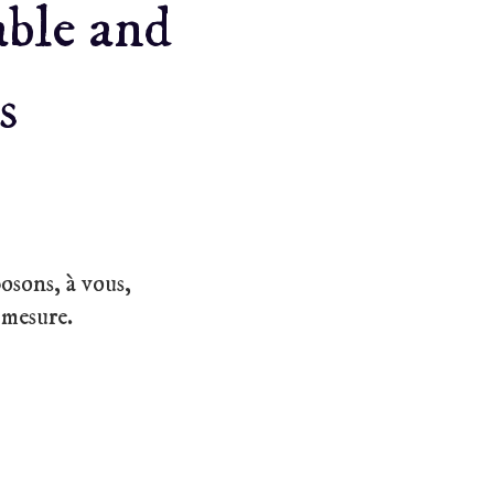
able and
s
osons, à vous,
 mesure.