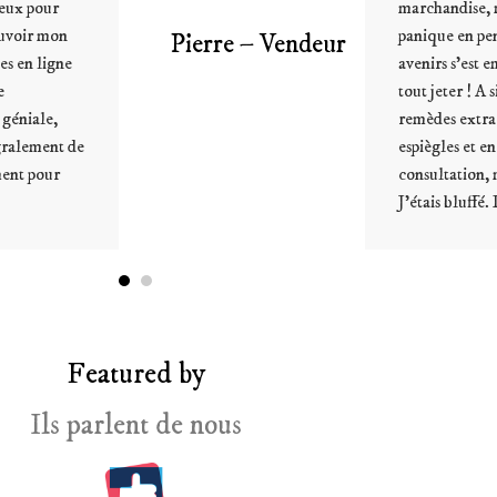
marchandise, mon cerveau s’est bloqué et la
panique en pensant au pertes financières
deur
avenirs s’est emparée de moi. J’allais devoir
tout jeter ! A situations extraordinaires,
remèdes extraordinaires. J’ai appelé les
espiègles et en une heure chrono de
consultation, ma problématique était résolue !
J’étais bluffé. L’idée ...
Featured by
Ils parlent de nous