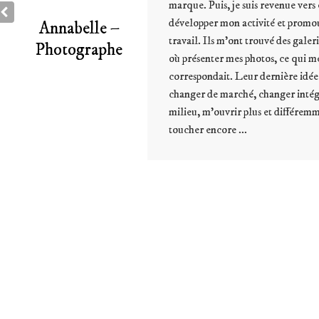
e. Puis, je suis revenue vers eux pour
opper mon activité et promouvoir mon
Pierre – Ven
l. Ils m’ont trouvé des galeries en ligne
ésenter mes photos, ce qui me
spondait. Leur dernière idée géniale,
er de marché, changer intégralement de
u, m’ouvrir plus et différemment pour
er encore ...