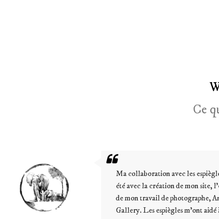
W
Ce qu
llaboration avec les espiègles a d’abord
ec la création de mon site, l’écrin virtuel
n travail de photographe, Annabelle Art
ry. Les espiègles m’ont aidé à créer ma