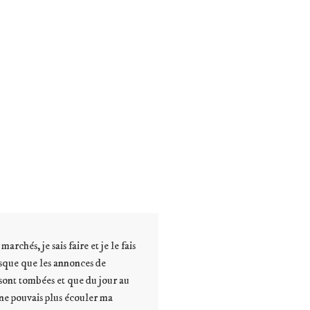
A mon retour d’Australie, je me suis la
France, avec Yoga with Anne. J’ai fait 
aux espiègles, parce que cela ne s’inven
Communiquer en restant proche de vo